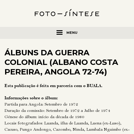
MENU
ÁLBUNS DA GUERRA
COLONIAL (ALBANO COSTA
PEREIRA, ANGOLA 72-74)
Esta publicação é feita em parceria com o
BUALA
.
Informações sobre o álbum:
Partida para Angola: Setembro de 1972
Duração da comissão: Setembro de 1972 a Julho de 1974
Génese do álbum: início da década de 1980
Locais fotografados: Luanda, ilha de Luanda, Luena (ex-Luso),
Cacuso, Pungo Andongo, Cazombo, Ninda, Lumbala Nguimbo (ex-