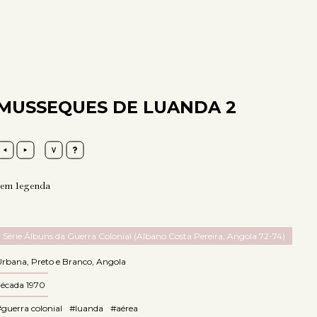
MUSSEQUES DE LUANDA 2
sem legenda
Série Álbuns da Guerra Colonial (Albano Costa Pereira, Angola 72-74)
Urbana
,
Preto e Branco
,
Angola
década 1970
guerra colonial
#luanda
#aérea