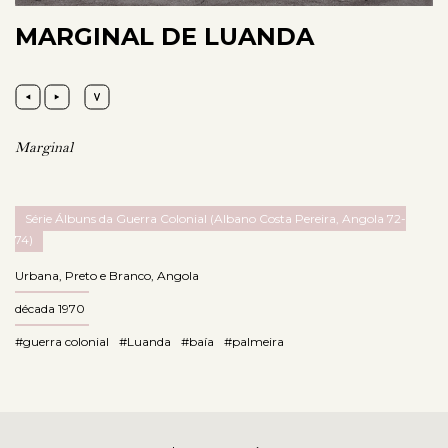
MARGINAL DE LUANDA
Marginal
Série Álbuns da Guerra Colonial (Albano Costa Pereira, Angola 72-
74)
Urbana
,
Preto e Branco
,
Angola
década 1970
#guerra colonial
#Luanda
#baía
#palmeira