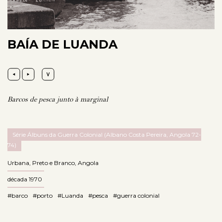
BAÍA DE LUANDA
Barcos de pesca junto à marginal
Série Álbuns da Guerra Colonial (Albano Costa Pereira, Angola 72-
74)
Urbana
,
Preto e Branco
,
Angola
década 1970
#barco
#porto
#Luanda
#pesca
#guerra colonial