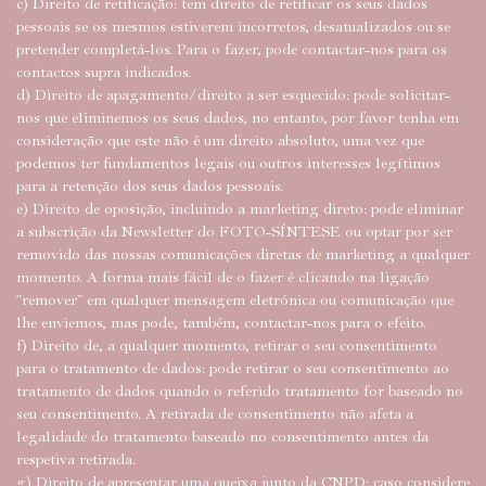
c) Direito de retificação: tem direito de retificar os seus dados
pessoais se os mesmos estiverem incorretos, desatualizados ou se
pretender completá-los. Para o fazer, pode contactar-nos para os
contactos supra indicados.
d) Direito de apagamento/direito a ser esquecido: pode solicitar-
nos que eliminemos os seus dados, no entanto, por favor tenha em
consideração que este não é um direito absoluto, uma vez que
podemos ter fundamentos legais ou outros interesses legítimos
para a retenção dos seus dados pessoais.
e) Direito de oposição, incluindo a marketing direto: pode eliminar
a subscrição da Newsletter do FOTO-SÍNTESE ou optar por ser
removido das nossas comunicações diretas de marketing a qualquer
momento. A forma mais fácil de o fazer é clicando na ligação
”remover” em qualquer mensagem eletrónica ou comunicação que
lhe enviemos, mas pode, também, contactar-nos para o efeito.
f) Direito de, a qualquer momento, retirar o seu consentimento
para o tratamento de dados: pode retirar o seu consentimento ao
tratamento de dados quando o referido tratamento for baseado no
seu consentimento. A retirada de consentimento não afeta a
legalidade do tratamento baseado no consentimento antes da
respetiva retirada.
g) Direito de apresentar uma queixa junto da CNPD: caso considere