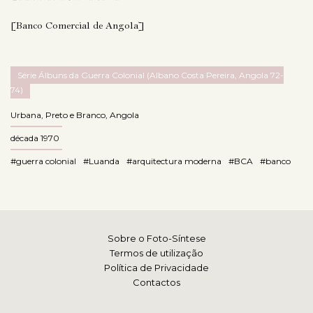
[Banco Comercial de Angola]
Série Álbuns da Guerra Colonial (Albano Costa Pereira, Angola 72-
74)
Urbana
,
Preto e Branco
,
Angola
década 1970
#guerra colonial
#Luanda
#arquitectura moderna
#BCA
#banco
Sobre o Foto-Síntese
Termos de utilização
Política de Privacidade
Contactos