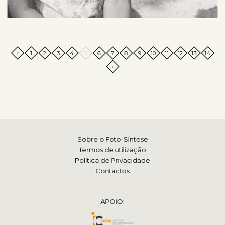
‹
1
2
3
4
5
6
7
8
9
10
11
12
13
14
›
Sobre o Foto-Síntese
Termos de utilização
Política de Privacidade
Contactos
APOIO: