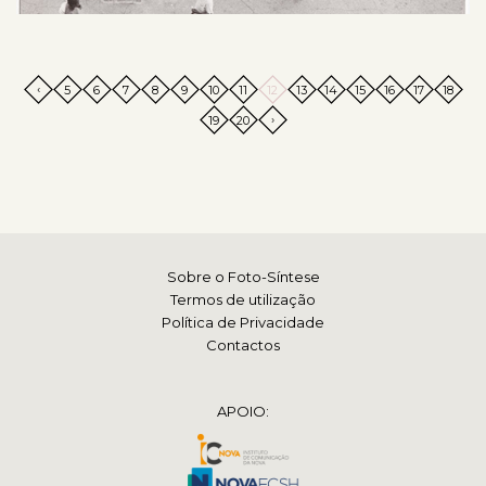
‹
5
6
7
8
9
10
11
12
13
14
15
16
17
18
›
19
20
Sobre o Foto-Síntese
Termos de utilização
Política de Privacidade
Contactos
APOIO: