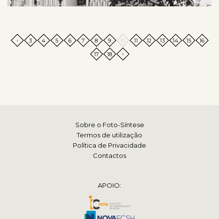
‹
3
4
5
6
7
8
9
10
11
12
13
14
15
16
›
17
18
Sobre o Foto-Síntese
Termos de utilização
Política de Privacidade
Contactos
APOIO: