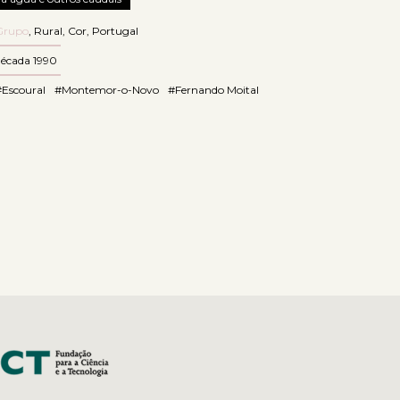
Grupo
,
Rural
,
Cor
,
Portugal
década 1990
#Escoural
#Montemor-o-Novo
#Fernando Moital