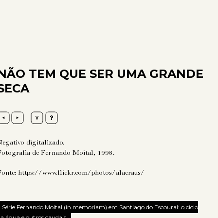
NÃO TEM QUE SER UMA GRANDE
SECA
Negativo digitalizado.
Fotografia de Fernando Moital, 1998.
Fonte:
https://www.flickr.com/photos/alacraus/
Série Fernando Moital (in memoriam) em Santiago do Escoural: o ciclo
a água e outros caudais