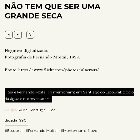
NÃO TEM QUE SER UMA
GRANDE SECA
Negativo digitalizado.
Fotografia de Fernando Moital, 1998.
Fonte:
https://www.flickr.com/photos/alacraus/
Série Fernando Moital (in memoriam) em Santiago do Escoural: o ciclo
da água e outros caudais
Grupo
,
Rural
,
Portugal
,
Cor
década 1990
#Escoural
#Fernando Moital
#Montemor-o-Novo