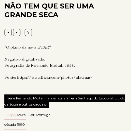
NÃO TEM QUE SER UMA
GRANDE SECA
"O plano da nova ETAR"
Negativo digitalizado.
Fotografia de Fernando Moital, 1998.
Fonte:
https://www.flickr.com/photos/alacraus/
Série Fernando Moital (in memoriam) em Santiago do Escoural: o ciclo
da água e outros caudais
Grupo
,
Rural
,
Cor
,
Portugal
década 1990