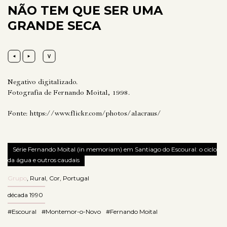
NÃO TEM QUE SER UMA
GRANDE SECA
Negativo digitalizado.
Fotografia de Fernando Moital, 1998.
Fonte:
https://www.flickr.com/photos/alacraus/
Série Fernando Moital (in memoriam) em Santiago do Escoural: o ciclo
da água e outros caudais
Grupo
,
Rural
,
Cor
,
Portugal
década 1990
#Escoural
#Montemor-o-Novo
#Fernando Moital