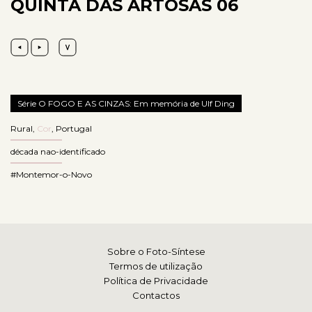
QUINTA DAS ARTOSAS 06
Série O FOGO E AS CINZAS: Em memória de Ulf Ding
Rural
,
Cor
,
Portugal
década nao-identificado
#Montemor-o-Novo
Sobre o Foto-Síntese
Termos de utilização
Política de Privacidade
Contactos