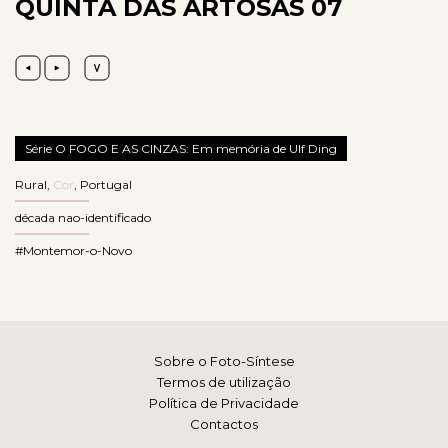
QUINTA DAS ARTOSAS 07
Série O FOGO E AS CINZAS: Em memória de Ulf Ding
Rural
,
Cor
,
Portugal
década nao-identificado
#Montemor-o-Novo
Sobre o Foto-Síntese
Termos de utilização
Política de Privacidade
Contactos