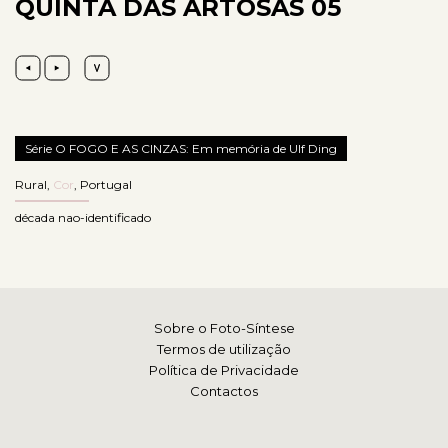
QUINTA DAS ARTOSAS 05
Série O FOGO E AS CINZAS: Em memória de Ulf Ding
Rural
,
Cor
,
Portugal
década nao-identificado
Sobre o Foto-Síntese
Termos de utilização
Política de Privacidade
Contactos