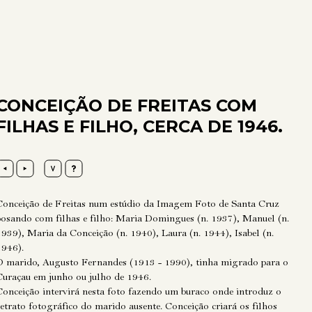
CONCEIÇÃO DE FREITAS COM
FILHAS E FILHO, CERCA DE 1946.
Conceição de Freitas num estúdio da Imagem Foto de Santa Cruz
posando com filhas e filho: Maria Domingues (n. 1937), Manuel (n.
1939), Maria da Conceição (n. 1940), Laura (n. 1944), Isabel (n.
1946).
O marido, Augusto Fernandes (1913 - 1990), tinha migrado para o
Curaçau em junho ou julho de 1946.
Conceição intervirá nesta foto fazendo um buraco onde introduz o
retrato fotográfico do marido ausente. Conceição criará os filhos