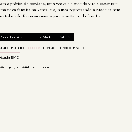
com a prática do bordado, uma vez que o marido virá a constituir
uma nova família na Venezuela, nunca regressando à Madeira nem
contribuindo financeiramente para o sustento da família.
Série Família Fernandes: Madeira - Niterói
Grupo
,
Estúdio
,
Interiores
,
Portugal
,
Preto e Branco
década 1940
##migração
##ilhadamadeira