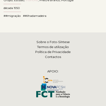
Grupo
,
Estúdio
,
Interiores
,
Preto e Branco
,
Portugal
década 1950
##migração
##ilhadamadeira
Sobre o Foto-Síntese
Termos de utilização
Política de Privacidade
Contactos
APOIO: