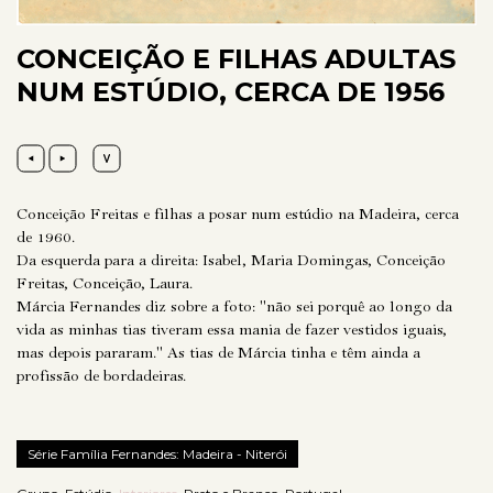
CONCEIÇÃO E FILHAS ADULTAS
NUM ESTÚDIO, CERCA DE 1956
Conceição Freitas e filhas a posar num estúdio na Madeira, cerca
de 1960.
Da esquerda para a direita: Isabel, Maria Domingas, Conceição
Freitas, Conceição, Laura.
Márcia Fernandes diz sobre a foto: "não sei porquê ao longo da
vida as minhas tias tiveram essa mania de fazer vestidos iguais,
mas depois pararam." As tias de Márcia tinha e têm ainda a
profissão de bordadeiras.
Série Família Fernandes: Madeira - Niterói