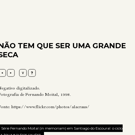
NÃO TEM QUE SER UMA GRANDE
SECA
Negativo digitalizado.
Fotografia de Fernando Moital, 1998.
Fonte:
https://www.flickr.com/photos/alacraus/
Série Fernando Moital (in memoriam) em Santiago do Escoural: o ciclo
a água e outros caudais