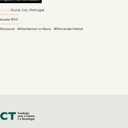
Grupo
,
Rural
,
Cor
,
Portugal
década 1990
#Escoural
#Montemor-o-Novo
#Fernando Moital