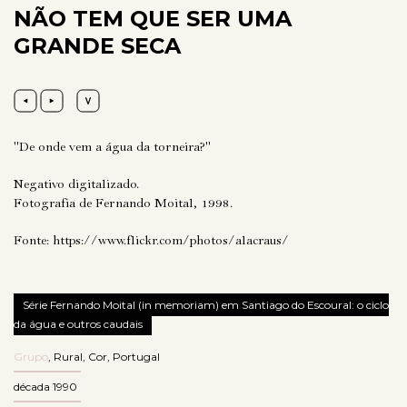
NÃO TEM QUE SER UMA
GRANDE SECA
"De onde vem a água da torneira?"
Negativo digitalizado.
Fotografia de Fernando Moital, 1998.
Fonte:
https://www.flickr.com/photos/alacraus/
Série Fernando Moital (in memoriam) em Santiago do Escoural: o ciclo
da água e outros caudais
Grupo
,
Rural
,
Cor
,
Portugal
década 1990