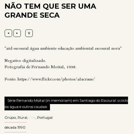
NÃO TEM QUE SER UMA
GRANDE SECA
"atd escoural água ambiente educação ambiental escoural nora"
Negativo digitalizado.
Fotografia de Fernando Moital, 1998.
Fonte:
https://www.flickr.com/photos/alacraus/
Série Fernando Moital (in memoriam) em Santiago do Escoural: o ciclo
da água e outros caudais
Grupo
,
Rural
,
Cor
,
Portugal
década 1990