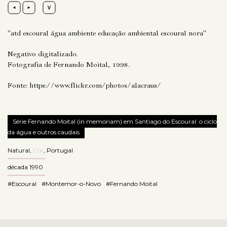
"atd escoural água ambiente educação ambiental escoural nora"
Negativo digitalizado.
Fotografia de Fernando Moital, 1998.
Fonte:
https://www.flickr.com/photos/alacraus/
Série Fernando Moital (in memoriam) em Santiago do Escoural: o ciclo
da água e outros caudais
Natural
,
Cor
,
Portugal
década 1990
#Escoural
#Montemor-o-Novo
#Fernando Moital