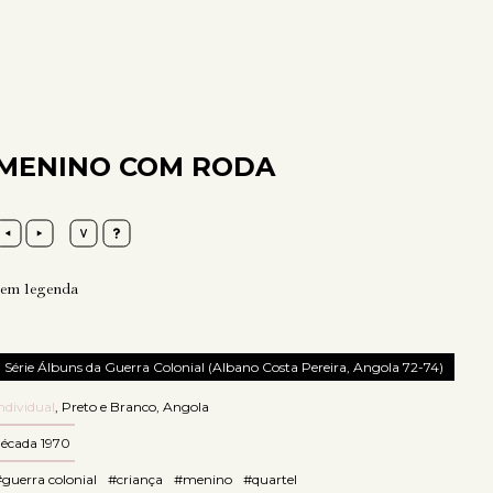
MENINO COM RODA
sem legenda
Série Álbuns da Guerra Colonial (Albano Costa Pereira, Angola 72-74)
ndividual
,
Preto e Branco
,
Angola
década 1970
guerra colonial
#criança
#menino
#quartel