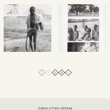
‹
›
1
2
3
Sobre o Foto-Síntese