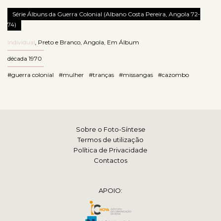
Série Álbuns da Guerra Colonial (Albano Costa Pereira, Angola 72-
74)
Individual
,
Preto e Branco
,
Angola
,
Em Álbum
década 1970
#guerra colonial
#mulher
#tranças
#missangas
#cazombo
Sobre o Foto-Síntese
Termos de utilização
Política de Privacidade
Contactos
APOIO: