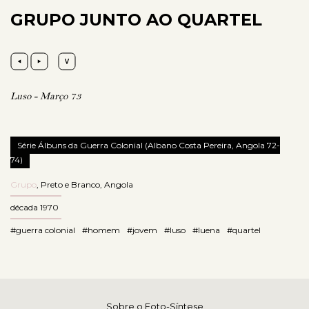
GRUPO JUNTO AO QUARTEL
Luso - Março 73
Série Álbuns da Guerra Colonial (Albano Costa Pereira, Angola 72-
74)
Grupo
,
Preto e Branco
,
Angola
década 1970
#guerra colonial
#homem
#jovem
#luso
#luena
#quartel
Sobre o Foto-Síntese