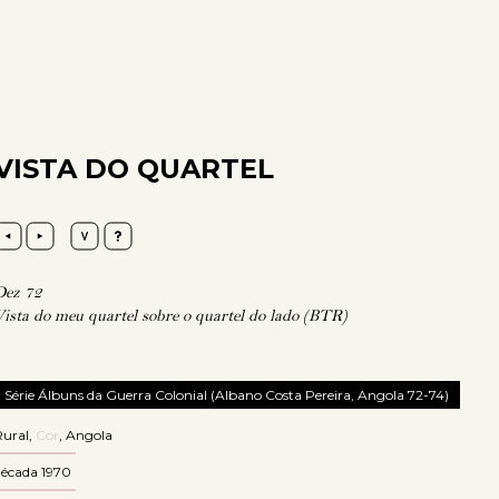
VISTA DO QUARTEL
Dez 72
Vista do meu quartel sobre o quartel do lado (BTR)
Série Álbuns da Guerra Colonial (Albano Costa Pereira, Angola 72-74)
Rural
,
Cor
,
Angola
década 1970