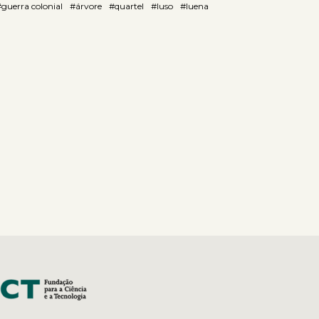
guerra colonial
#árvore
#quartel
#luso
#luena