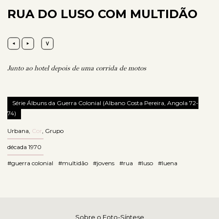
RUA DO LUSO COM MULTIDÃO
Junto ao hotel depois de uma corrida de motos
Série Álbuns da Guerra Colonial (Albano Costa Pereira, Angola 72-
74)
Urbana
,
Cor
,
Grupo
década 1970
#guerra colonial
#multidão
#jovens
#rua
#luso
#luena
Sobre o Foto-Síntese