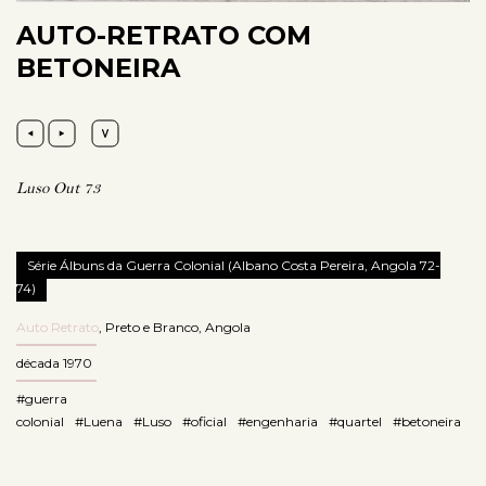
AUTO-RETRATO COM
BETONEIRA
Luso Out 73
Série Álbuns da Guerra Colonial (Albano Costa Pereira, Angola 72-
74)
Auto Retrato
,
Preto e Branco
,
Angola
década 1970
#guerra
colonial
#Luena
#Luso
#oficial
#engenharia
#quartel
#betoneira