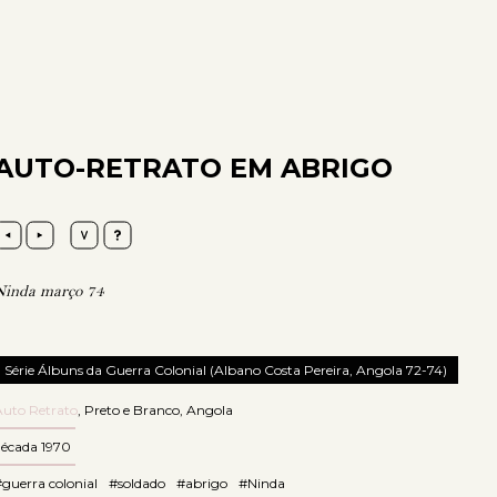
AUTO-RETRATO EM ABRIGO
Ninda março 74
Série Álbuns da Guerra Colonial (Albano Costa Pereira, Angola 72-74)
Auto Retrato
,
Preto e Branco
,
Angola
década 1970
guerra colonial
#soldado
#abrigo
#Ninda