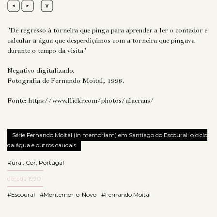
"De regresso à torneira que pinga para aprender a ler o contador e
calcular a água que desperdiçámos com a torneira que pingava
durante o tempo da visita"
Negativo digitalizado.
Fotografia de Fernando Moital, 1998.
Fonte:
https://www.flickr.com/photos/alacraus/
Série Fernando Moital (in memoriam) em Santiago do Escoural: o ciclo
da água e outros caudais
Rural
,
Cor
,
Portugal
década 1990
#Escoural
#Montemor-o-Novo
#Fernando Moital