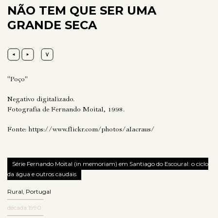
NÃO TEM QUE SER UMA
GRANDE SECA
"Poço"
Negativo digitalizado.
Fotografia de Fernando Moital, 1998.
Fonte:
https://www.flickr.com/photos/alacraus/
Série Fernando Moital (in memoriam) em Santiago do Escoural: o ciclo
da água e outros caudais
Rural
,
Portugal
década 1990