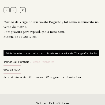
"Simão da Veiga no seu cavalo Foguete", tal como manuscrito no
verso da matriz.
Fotogravura para reprodução a meio-tom.
Matriz de 13.5x8.2 cm
Série Montemor a meio-tom: clichés reticulados da Tipografia União
Individual
,
Portugal
,
Festas Populares
década 1930
#cliché
#matriz
#imprensa
#fotogravura
#autotipia
Sobre o Foto-Síntese