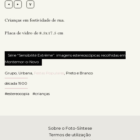
Crianças em festividade de rua.
Placa de vidro de 8.5x17.5 cm
Série “Sensibilité Extrême”: imagens estereoscópicas recolhidas em
Montemor-o-Novo
Grupo
,
Urbana
,
Festas Populares
,
Preto e Branco
década 1900
#estereocopia
#crianças
Sobre o Foto-Síntese
Termos de utilização