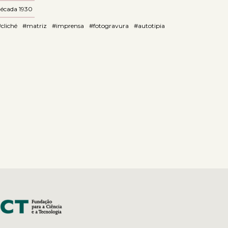
década 1930
cliché
#matriz
#imprensa
#fotogravura
#autotipia