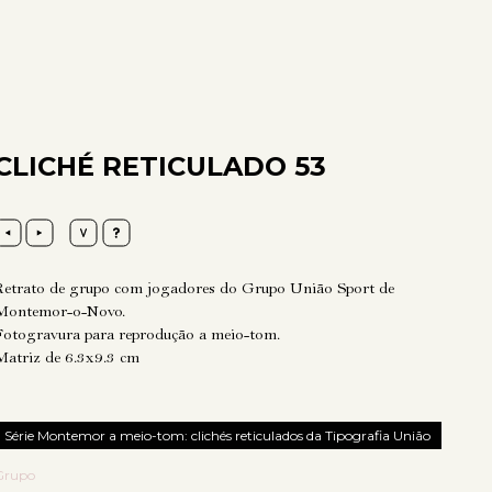
CLICHÉ RETICULADO 53
Retrato de grupo com jogadores do Grupo União Sport de
Montemor-o-Novo.
Fotogravura para reprodução a meio-tom.
Matriz de 6.3x9.3 cm
Série Montemor a meio-tom: clichés reticulados da Tipografia União
Grupo