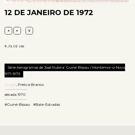
12 DE JANEIRO DE 1972
8.5x12 cm
Série Aerogramas de José Rubira: Guiné-Bissau / Montemor-o-Novo
1971-1973
Grupo
,
Preto e Branco
década 1970
#Guiné-Bissau
#Bate-Estradas