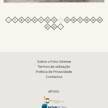
‹
7
8
9
10
11
12
13
14
15
16
17
18
19
20
›
21
22
Sobre o Foto-Síntese
Termos de utilização
Política de Privacidade
Contactos
APOIO: