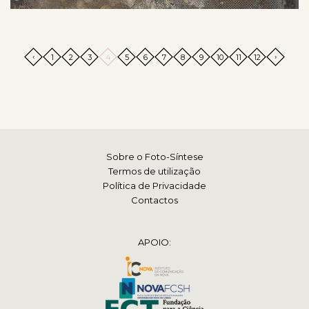
‹
›
1
2
3
4
5
6
7
8
9
10
11
12
Sobre o Foto-Síntese
Termos de utilização
Política de Privacidade
Contactos
APOIO: