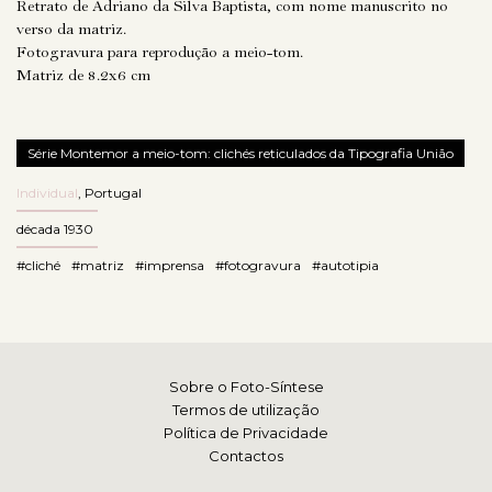
Retrato de Adriano da Silva Baptista, com nome manuscrito no
verso da matriz.
Fotogravura para reprodução a meio-tom.
Matriz de 8.2x6 cm
Série Montemor a meio-tom: clichés reticulados da Tipografia União
Individual
,
Portugal
década 1930
#cliché
#matriz
#imprensa
#fotogravura
#autotipia
Sobre o Foto-Síntese
Termos de utilização
Política de Privacidade
Contactos