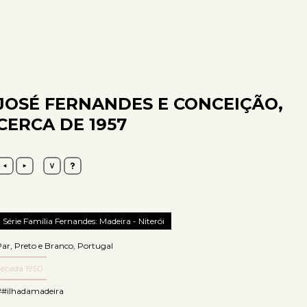
JOSÉ FERNANDES E CONCEIÇÃO,
CERCA DE 1957
Série Família Fernandes: Madeira - Niterói
Par
,
Preto e Branco
,
Portugal
década 1950
##ilhadamadeira