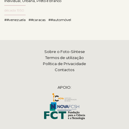
Individual
,
Urbana
,
Preto e Branco
década 1950
##venezuela
##caracas
##automóvel
Sobre o Foto-Síntese
Termos de utilização
Política de Privacidade
Contactos
APOIO: