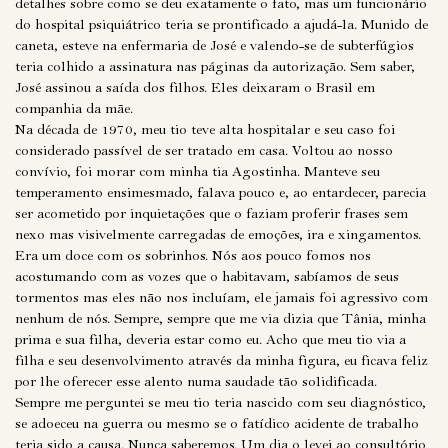
detalhes sobre como se deu exatamente o fato, mas um funcionário
do hospital psiquiátrico teria se prontificado a ajudá-la. Munido de
caneta, esteve na enfermaria de José e valendo-se de subterfúgios
teria colhido a assinatura nas páginas da autorização. Sem saber,
José assinou a saída dos filhos. Eles deixaram o Brasil em
companhia da mãe.
Na década de 1970, meu tio teve alta hospitalar e seu caso foi
considerado passível de ser tratado em casa. Voltou ao nosso
convívio, foi morar com minha tia Agostinha. Manteve seu
temperamento ensimesmado, falava pouco e, ao entardecer, parecia
ser acometido por inquietações que o faziam proferir frases sem
nexo mas visivelmente carregadas de emoções, ira e xingamentos.
Era um doce com os sobrinhos. Nós aos pouco fomos nos
acostumando com as vozes que o habitavam, sabíamos de seus
tormentos mas eles não nos incluíam, ele jamais foi agressivo com
nenhum de nós. Sempre, sempre que me via dizia que Tânia, minha
prima e sua filha, deveria estar como eu. Acho que meu tio via a
filha e seu desenvolvimento através da minha figura, eu ficava feliz
por lhe oferecer esse alento numa saudade tão solidificada.
Sempre me perguntei se meu tio teria nascido com seu diagnóstico,
se adoeceu na guerra ou mesmo se o fatídico acidente de trabalho
teria sido a causa. Nunca saberemos. Um dia o levei ao consultório