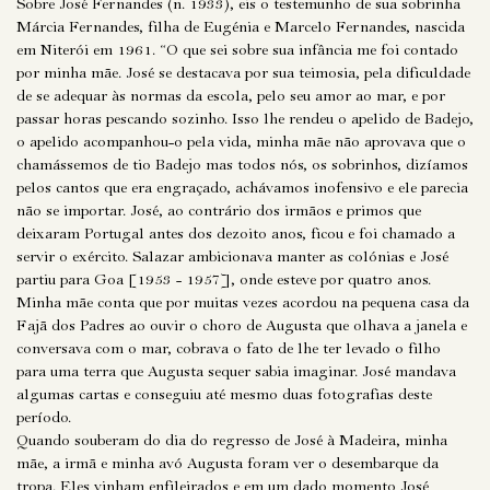
Sobre José Fernandes (n. 1933), eis o testemunho de sua sobrinha
Márcia Fernandes, filha de Eugénia e Marcelo Fernandes, nascida
em Niterói em 1961. “O que sei sobre sua infância me foi contado
por minha mãe. José se destacava por sua teimosia, pela dificuldade
de se adequar às normas da escola, pelo seu amor ao mar, e por
passar horas pescando sozinho. Isso lhe rendeu o apelido de Badejo,
o apelido acompanhou-o pela vida, minha mãe não aprovava que o
chamássemos de tio Badejo mas todos nós, os sobrinhos, dizíamos
pelos cantos que era engraçado, achávamos inofensivo e ele parecia
não se importar. José, ao contrário dos irmãos e primos que
deixaram Portugal antes dos dezoito anos, ficou e foi chamado a
servir o exército. Salazar ambicionava manter as colónias e José
partiu para Goa [1953 - 1957], onde esteve por quatro anos.
Minha mãe conta que por muitas vezes acordou na pequena casa da
Fajã dos Padres ao ouvir o choro de Augusta que olhava a janela e
conversava com o mar, cobrava o fato de lhe ter levado o filho
para uma terra que Augusta sequer sabia imaginar. José mandava
algumas cartas e conseguiu até mesmo duas fotografias deste
período.
Quando souberam do dia do regresso de José à Madeira, minha
mãe, a irmã e minha avó Augusta foram ver o desembarque da
tropa. Eles vinham enfileirados e em um dado momento José