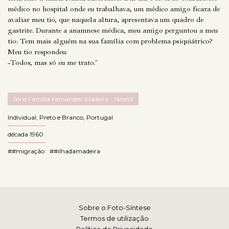
médico no hospital onde eu trabalhava, um médico amigo ficara de
avaliar meu tio, que naquela altura, apresentava um quadro de
gastrite. Durante a anamnese médica, meu amigo perguntou a meu
tio: Tem mais alguém na sua família com problema psiquiátrico?
Meu tio respondeu:
-Todos, mas só eu me trato.”
Série Família Fernandes: Madeira - Niterói
Individual
,
Preto e Branco
,
Portugal
década 1960
##migração
##ilhadamadeira
Sobre o Foto-Síntese
Termos de utilização