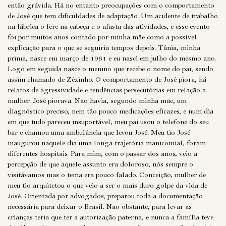
então grávida. Há no entanto preocupações com o comportamento
de José que tem dificuldades de adaptação. Um acidente de trabalho
na fábrica o fere na cabeça e o afasta das atividades, e esse evento
foi por muitos anos contado por minha mãe como a possível
explicação para o que se seguiria tempos depois. Tânia, minha
prima, nasce em março de 1961 e eu nasci em julho do mesmo ano.
Logo em seguida nasce o menino que recebe o nome do pai, sendo
assim chamado de Zézinho. O comportamento de José piora, há
relatos de agressividade e tendências persecutórias em relação a
mulher. José piorava. Não havia, segundo minha mãe, um
diagnóstico preciso, nem tão pouco medicações eficazes, e num dia
em que tudo pareceu insuportável, meu pai usou o telefone do seu
bar e chamou uma ambulância que levou José. Meu tio José
inaugurou naquele dia uma longa trajetória manicomial, foram
diferentes hospitais. Para mim, com o passar dos anos, veio a
percepção de que aquele assunto era doloroso, nós sempre o
visitávamos mas o tema era pouco falado. Conceição, mulher de
meu tio arquitetou o que veio a ser o mais duro golpe da vida de
José. Orientada por advogados, preparou toda a documentação
necessária para deixar o Brasil. Não obstante, para levar as
crianças teria que ter a autorização paterna, e nunca a família teve