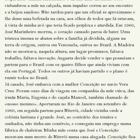
vislumbrou a mãe na calçada, num impulso correu ao seu encontro
e a beijou saudoso. Não tardou para que um oficial se aproximasse e
lhe desse uma bofetada na cara, aos olhos de todos que lá estavam,
à vista de minha avó que teria ficado perplexa e aturdida. Em 1960,
José Marinheiro morreu, o coração cansado parou de bater. Uma
tristeza imensa se abateu sobre a família já dividida, alguns na
terra de origem, outros em Venezuela, outros no Brasil. A Madeira
não se mostrava, naquela altura, um lugar promissor, faltava
trabalho, faltava inovação. Augusta decide vender o que possuíam e
partem para o Brasil com os quatro filhos que ainda viviam com
ela em Portugal. Todos os outros já haviam partido e o plano é
reunir todos no Brasil.
Já casado, José embarca com a mulher Conceição no navio Vera
Cruz. Foram onze dias de viagem em companhia da mãe viúva, das
irmãs Maria, Eugenia e do caçula Manoel, também chamado de
«nosso menino». Aportaram no Rio de Janeiro em setembro de
1960, em seguida partem para Niterói, cidade vizinha onde a
colónia lusitana é grande. José, ao contrário dos irmãos e
cunhados, não tinha um comércio, e conseguiu um emprego numa
fábrica de chaleiras. Minha mãe conta que José e Conceição
moravam num morro de Niterói numa casa alugada. Conceição fica