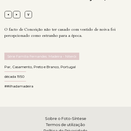
O facto de Conceição não ter casado com vestido de noiva foi
percepcionado como estranho para a época.
Série Família Fernandes: Madeira - Niterói
Par
,
Casamento
,
Preto e Branco
,
Portugal
década 1950
##ilhadamadeira
Sobre o Foto-Síntese
Termos de utilização
Política de Privacidade