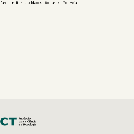
farda militar
#soldados
#quartel
#cerveja