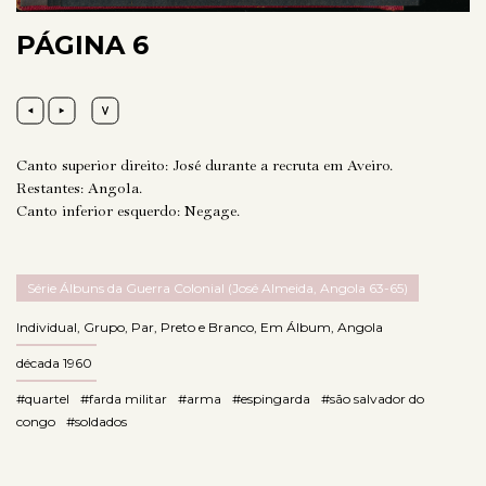
PÁGINA 6
Canto superior direito: José durante a recruta em Aveiro.
Restantes: Angola.
Canto inferior esquerdo: Negage.
Série Álbuns da Guerra Colonial (José Almeida, Angola 63-65)
Individual
,
Grupo
,
Par
,
Preto e Branco
,
Em Álbum
,
Angola
década 1960
#quartel
#farda militar
#arma
#espingarda
#são salvador do
congo
#soldados