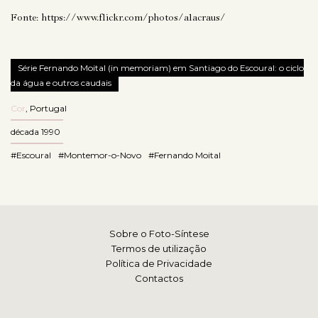
Fonte:
https://www.flickr.com/photos/alacraus/
Série Fernando Moital (in memoriam) em Santiago do Escoural: o ciclo
da água e outros caudais
Cor
,
Portugal
década 1990
#Escoural
#Montemor-o-Novo
#Fernando Moital
Sobre o Foto-Síntese
Termos de utilização
Política de Privacidade
Contactos