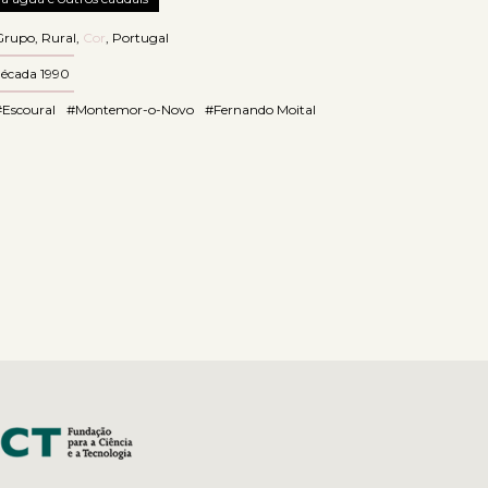
Grupo
,
Rural
,
Cor
,
Portugal
década 1990
#Escoural
#Montemor-o-Novo
#Fernando Moital