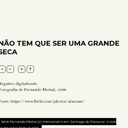
NÃO TEM QUE SER UMA GRANDE
SECA
Negativo digitalizado.
Fotografia de Fernando Moital, 1998.
Fonte:
https://www.flickr.com/photos/alacraus/
Série Fernando Moital (in memoriam) em Santiago do Escoural: o ciclo
a água e outros caudais