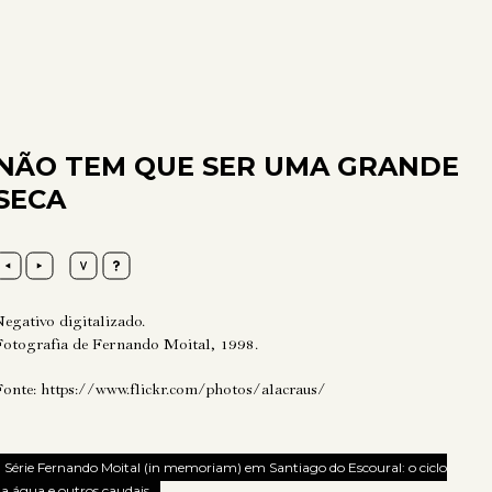
NÃO TEM QUE SER UMA GRANDE
SECA
Negativo digitalizado.
Fotografia de Fernando Moital, 1998.
Fonte:
https://www.flickr.com/photos/alacraus/
Série Fernando Moital (in memoriam) em Santiago do Escoural: o ciclo
a água e outros caudais