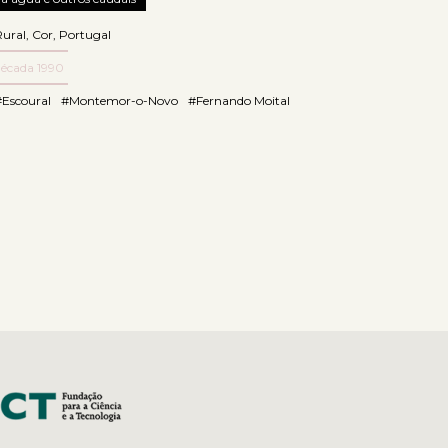
Rural
,
Cor
,
Portugal
década 1990
#Escoural
#Montemor-o-Novo
#Fernando Moital