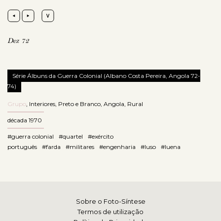
Dez 72
Série Álbuns da Guerra Colonial (Albano Costa Pereira, Angola 72-
74)
Grupo
,
Interiores
,
Preto e Branco
,
Angola
,
Rural
década 1970
#guerra colonial
#quartel
#exército
português
#farda
#militares
#engenharia
#luso
#luena
Sobre o Foto-Síntese
Termos de utilização