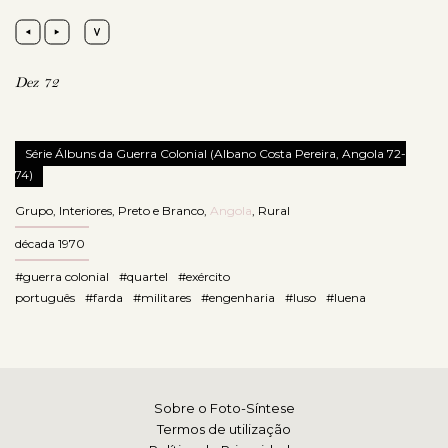
Dez 72
Série Álbuns da Guerra Colonial (Albano Costa Pereira, Angola 72-
74)
Grupo
,
Interiores
,
Preto e Branco
,
Angola
,
Rural
década 1970
#guerra colonial
#quartel
#exército
português
#farda
#militares
#engenharia
#luso
#luena
Sobre o Foto-Síntese
Termos de utilização